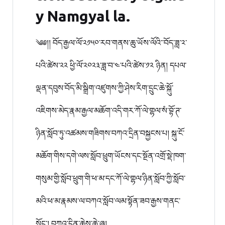
y Namgyal la.
༄༅།། བོད་རྒྱལ་ལོ་༢༡༥༠་རབ་གནས་ཆུ་ཡོས་ལོའི་་བོད་ཟླ་༢་
པའི་ཚེས་༢༢ ཕྱི་ལོ་༢༠༢༣་ཟླ་བ་༤་པའི་ཚེས་༡༢ ཉིན། དཔལ་
ལྡན་དབུས་བོད་མི་སྒྲིག་འཛུགས་ཀྱི་ཤེས་རིག་དྲུང་ཆེ་སྐོུ་
འཇིགས་མེད་རྣམ་རྒྱལ་མཆོག་འདི་གར་ཀོ་ལེ་གྷལ་སཾ་བྷོ་ཊ་
ཉིན་སློབ་ཏུ་འཚམས་གཟིགས་བཀའ་དྲིན་བསྐྱངས་པ། སྐུ་ངོ་
མཆོག་གིས་དགེ་ལས་སློབ་ཕྲུག་ཡོངས་དང་སྔོན་འགྲོ་སྡེ་ཁག་
གསུམ་གྱི་སློབ་ཕྲུག་གི་ཕ་མ་དང་ཀོ་ལེ་གྷལ་ཉིན་སློབ་ཀྱི་སློབ་
མའི་ཕ་མ་རྣམས་ལ་བཀའ་སློབ་ལམ་སྟོན་ཟབ་རྒྱས་གནང་
སོང་། བཀའ་དྲིན་ཆེས་ཆེ་ཞུ།